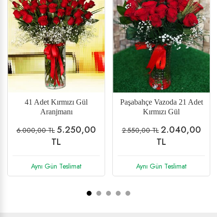
35 Adet Gül Aranjmanı
Kraton (Cratone) Saksı
Çiçeği
4.100,00
899,00 TL
5.330,00 TL
1.116,00 TL
TL
Aynı Gün Teslimat
Aynı Gün Teslimat