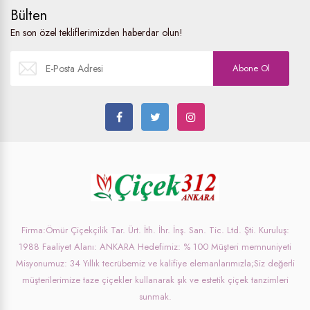
Bülten
En son özel tekliflerimizden haberdar olun!
Abone Ol
Firma:Ömür Çiçekçilik Tar. Ürt. İth. İhr. İnş. San. Tic. Ltd. Şti. Kuruluş:
1988 Faaliyet Alanı: ANKARA Hedefimiz: % 100 Müşteri memnuniyeti
Misyonumuz: 34 Yıllık tecrübemiz ve kalifiye elemanlarımızla;Siz değerli
müşterilerimize taze çiçekler kullanarak şık ve estetik çiçek tanzimleri
sunmak.