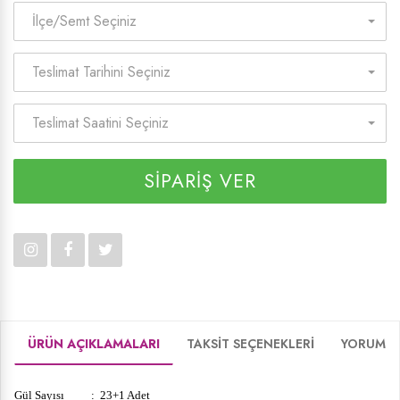
İlçe/Semt Seçiniz
Teslimat Tarihini Seçiniz
Teslimat Saatini Seçiniz
SİPARİŞ VER
ÜRÜN AÇIKLAMALARI
TAKSİT SEÇENEKLERİ
YORUMLA
Gül Sayısı : 23+1 Adet