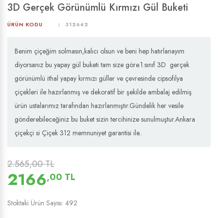
3D Gerçek Görünümlü Kırmızı Gül Buketi
ÜRÜN KODU
312642
Benim çiçeğim solmasın,kalıcı olsun ve beni hep hatırlanayım
diyorsanız bu yapay gül buketi tam size göre.1.sınıf 3D gerçek
görünümlü ithal yapay kırmızı güller ve çevresinde cipsofilya
çiçekleri ile hazırlanmış ve dekoratif bir şekilde ambalaj edilmiş
ürün ustalarımız tarafından hazırlanmıştır.Gündelik her vesile
gönderebileceğiniz bu buket sizin tercihinize sunulmuştur.Ankara
çiçekçi si Çiçek 312 memnuniyet garantisi ile..
2.565,00 TL
2166
,00 TL
Stoktaki Ürün Sayısı: 492