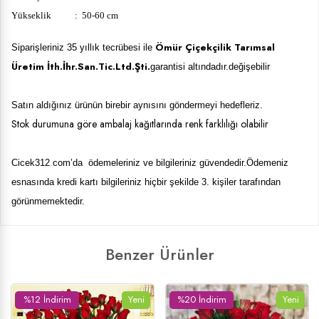
Yükseklik : 50-60 cm
Ömür Çiçekçilik Tarımsal
Siparişleriniz 35 yıllık tecrübesi ile
Üretim İth.İhr.San.Tic.Ltd.Şti.
garantisi altındadır.değişebilir
Satın aldığınız ürünün birebir aynısını göndermeyi hedefleriz.
Stok durumuna göre ambalaj kağıtlarında renk farklılığı olabilir
Cicek
312
.
com’da ödemeleriniz ve bilgileriniz güvendedir.Ödemeniz
esnasında kredi kartı bilgileriniz hiçbir şekilde 3. kişiler tarafından
görünmemektedir.
Benzer Ürünler
%23 İndirim
Yeni
%19 İndirim
Yeni