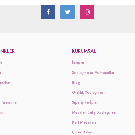
LINKLER
KURUMSAL
ik
İletişim
i
Sözleşmeler Ve Koşullar
Unuttum
Blog
Gizlilik Sözleşmesi
şi Tamamla
Sipariş ve İptal
rim
Mesafeli Satış Sözleşmesi
Kart Mesajları
Çiçek Bakımı