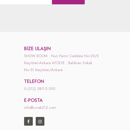
BIZE ULAŞIN
SHOW ROOM : Nuri Pamir Caddesi No:20/E
Keçiören-Ankara ATÖLYE : Baldıran Sokak
No:51 Keçiören/Ankara
TELEFON
0 (312) 380 0 390
E-POSTA
info@cicek312.com