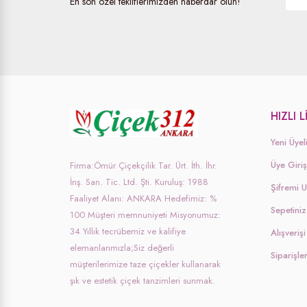
En son özel tekliflerimizden haberdar olun!
Vip
Karanfil
Cipsofilya(Şans Çiçeği)
Saksı Çiçekleri
Ay Çiçeği
HIZLI 
Yeni Üyel
Bonsai
Üye Giriş
Firma:Ömür Çiçekçilik Tar. Ürt. İth. İhr.
Gelin Buketi
İnş. San. Tic. Ltd. Şti. Kuruluş: 1988
Şifremi 
Faaliyet Alanı: ANKARA Hedefimiz: %
Sepetiniz
Düğün Çiçekleri
100 Müşteri memnuniyeti Misyonumuz:
34 Yıllık tecrübemiz ve kalifiye
Alışveri
Cenaze Çelenkleri
elemanlarımızla;Siz değerli
Siparişle
müşterilerimize taze çiçekler kullanarak
Ferforje
şık ve estetik çiçek tanzimleri sunmak.