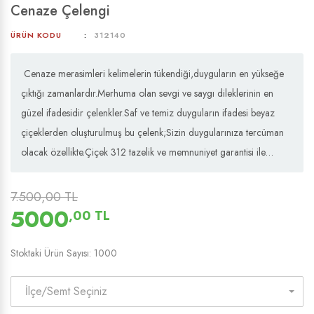
Cenaze Çelengi
ÜRÜN KODU
312140
Cenaze merasimleri kelimelerin tükendiği,duyguların en yükseğe
çıktığı zamanlardır.Merhuma olan sevgi ve saygı dileklerinin en
güzel ifadesidir çelenkler.Saf ve temiz duyguların ifadesi beyaz
çiçeklerden oluşturulmuş bu çelenk;Sizin duygularınıza tercüman
olacak özellikte.Çiçek 312 tazelik ve memnuniyet garantisi ile…
7.500,00 TL
5000
,00 TL
Stoktaki Ürün Sayısı: 1000
İlçe/Semt Seçiniz