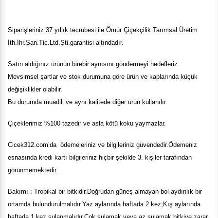
Siparişleriniz 37 yıllık tecrübesi ile
Ömür Çiçekçilik Tarımsal Üretim
İth.İhr.San.Tic.Ltd.Şti
.
garantisi altındadır.
Satın aldığınız ürünün birebir aynısını göndermeyi hedefleriz.
Mevsimsel şartlar ve stok durumuna göre ürün ve kaplarında küçük
değişiklikler olabilir.
Bu durumda muadili ve aynı kalitede diğer ürün kullanılır.
Çiçeklerimiz %100 tazedir ve asla kötü koku yaymazlar.
Cicek
312
.com’da ödemeleriniz ve bilgileriniz güvendedi
r.Ödemeniz
esnasında kredi kartı bilgileriniz hiçbir şekilde 3. kişiler tarafından
görünmemektedir.
Bakımı : Tropikal bir bitkidir.Doğrudan güneş almayan bol aydınlık bir
ortamda bulundurulmalıdır.Yaz aylarında haftada 2 kez;Kış aylarında
haftada 1 kez sulanmalıdır.Çok sulamak veya az sulamak bitkiye zarar