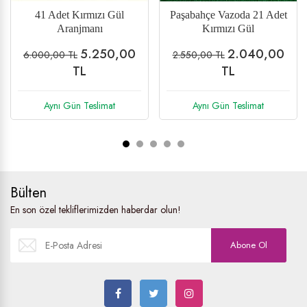
det
35 Adet Gül Aranjmanı
Kraton (Cratone) Saksı
Çiçeği
00
4.100,00
899,00 TL
5.330,00 TL
1.116,00 TL
TL
Aynı Gün Teslimat
Aynı Gün Teslimat
Bülten
En son özel tekliflerimizden haberdar olun!
Abone Ol