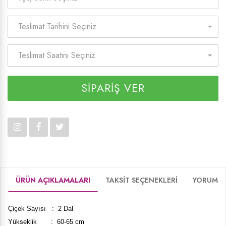
Teslimat Tarihini Seçiniz
Teslimat Saatini Seçiniz
SİPARİŞ VER
ÜRÜN AÇIKLAMALARI
TAKSİT SEÇENEKLERİ
YORUMLA
Çiçek Sayısı : 2 Dal
Yükseklik : 60-65 cm