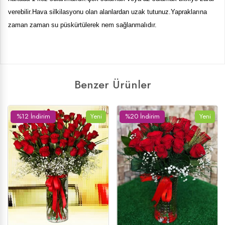
verebilir.Hava silkilasyonu olan alanlardan uzak tutunuz.Yapraklarına
zaman zaman su püskürtülerek nem sağlanmalıdır.
Benzer Ürünler
Yeni
%23 İndirim
Yeni
%19 İndirim
Yen