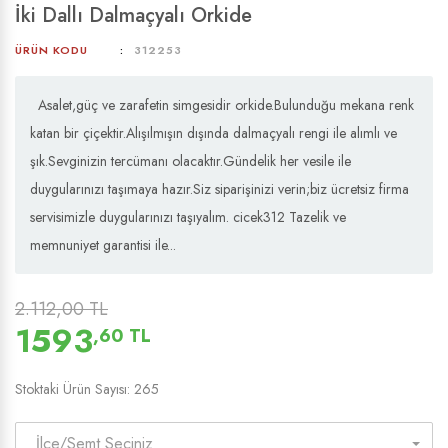
İki Dallı Dalmaçyalı Orkide
ÜRÜN KODU
312253
Asalet,güç ve zarafetin simgesidir orkide.Bulunduğu mekana renk
katan bir çiçektir.Alışılmışın dışında dalmaçyalı rengi ile alımlı ve
şık.Sevginizin tercümanı olacaktır.Gündelik her vesile ile
duygularınızı taşımaya hazır.Siz siparişinizi verin;biz ücretsiz firma
servisimizle duygularınızı taşıyalım. cicek312 Tazelik ve
memnuniyet garantisi ile...
2.112,00 TL
1593
,60 TL
Stoktaki Ürün Sayısı: 265
İlçe/Semt Seçiniz