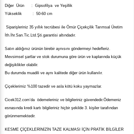
Diğer Ürün : Gipsofilya ve Yeşillik
Yükseklik : 50-60 cm
Siparişleriniz 35 yıllık tecrübesi ile
Ömür Çiçekçilik Tarımsal Üretim
İth.İhr.San.Tic.Ltd.Şti.
garantisi altındadır.
Satın aldığınız ürünün birebir aynısını göndermeyi hedefleriz.
Mevsimsel şartlar ve stok durumuna göre ürün ve kaplarında küçük
değişiklikler olabilir.
Bu durumda muadili ve aynı kalitede diğer ürün kullanılır.
Çiçeklerimiz %100 tazedir ve asla kötü koku yaymazlar.
Cicek
312
.com’da ödemeleriniz ve bilgileriniz güvendedir.Ödemeniz
esnasında kredi kartı bilgileriniz hiçbir şekilde 3. kişiler tarafından
görünmemektedir.
KESME ÇİÇEKLERİNİZİN TAZE KALMASI İÇİN PRATİK BİLGİLER