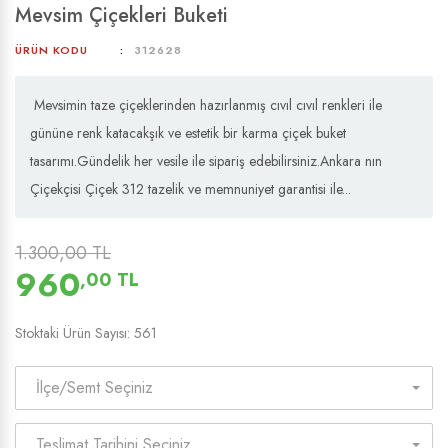
Mevsim Çiçekleri Buketi
ÜRÜN KODU
312628
Mevsimin taze çiçeklerinden hazırlanmış cıvıl cıvıl renkleri ile
gününe renk katacakşık ve estetik bir karma çiçek buket
tasarımı.Gündelik her vesile ile sipariş edebilirsiniz.Ankara nın
Çiçekçisi Çiçek 312 tazelik ve memnuniyet garantisi ile...
1.300,00 TL
960
,00 TL
Stoktaki Ürün Sayısı: 561
İlçe/Semt Seçiniz
Teslimat Tarihini Seçiniz