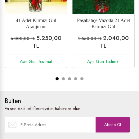
35 Adet Gül Aranjmanı
Kraton (Cratone) Saksı
Çiçeği
4.100,00
899,00 TL
5.330,00 TL
1.116,00 TL
TL
Aynı Gün Teslimat
Aynı Gün Teslimat
Bülten
En son özel tekliflerimizden haberdar olun!
Abone Ol