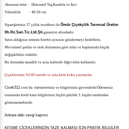
Aksesuar ürün : Dekoratif Taş,Kurdela ve İnci
Yükseklik : 40-50 cm
Siparişleriniz 37 yıllık tecrübesi ile
Ömür Çiçekçilik Tarımsal Üretim
İth.İhr.San.Tic.Ltd.Şti.
garantisi altındadır.
Satın aldığınız ürünün birebir aynısını göndermeyi hedefleriz.
Mevsimsel şartlar ve stok durumuna göre ürün ve kaplarında küçük
değişiklikler olabilir.
Bu durumda muadili ve aynı kalitede diğer ürün kullanılır.
Çiçeklerimiz %100 tazedir ve asla kötü koku yaymazlar.
Cicek
312
.com’da ödemeleriniz ve bilgileriniz güvendedir.Ödemeniz
esnasında kredi kartı bilgileriniz hiçbir şekilde 3. kişiler tarafından
görünmemektedir.
Ankara daki sevgi kapınız.
KESME ÇİÇEKLERİNİZİN TAZE KALMASI İÇİN PRATİK BİLGİLER