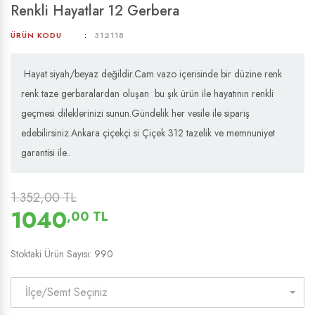
Renkli Hayatlar 12 Gerbera
ÜRÜN KODU
312118
Hayat siyah/beyaz değildir.Cam vazo içerisinde bir düzine renk
renk taze gerbaralardan oluşan bu şık ürün ile hayatının renkli
geçmesi dileklerinizi sunun.Gündelik her vesile ile sipariş
edebilirsiniz.Ankara çiçekçi si Çiçek 312 tazelik ve memnuniyet
garantisi ile..
1.352,00 TL
1040
,00 TL
Stoktaki Ürün Sayısı: 990
İlçe/Semt Seçiniz