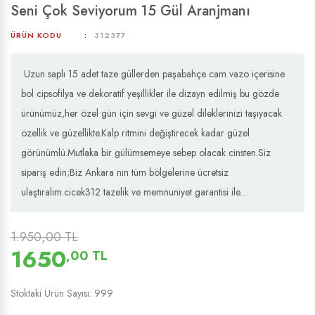
Seni Çok Seviyorum 15 Gül Aranjmanı
ÜRÜN KODU
312377
Uzun saplı 15 adet taze güllerden paşabahçe cam vazo içerisine
bol cipsofilya ve dekoratif yeşillikler ile dizayn edilmiş bu gözde
ürünümüz,her özel gün için sevgi ve güzel dileklerinizi taşıyacak
özellik ve güzellikte.Kalp ritmini değiştirecek kadar güzel
görünümlü.Mutlaka bir gülümsemeye sebep olacak cinsten.Siz
sipariş edin;Biz Ankara nın tüm bölgelerine ücretsiz
ulaştıralım.cicek312 tazelik ve memnuniyet garantisi ile...
1.950,00 TL
1650
,00 TL
Stoktaki Ürün Sayısı: 999