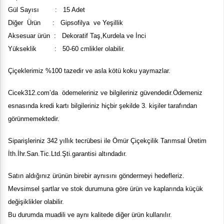
Gül Sayısı : 15 Adet
Diğer Ürün : Gipsofilya ve Yeşillik
Aksesuar ürün : Dekoratif Taş,Kurdela ve İnci
Yükseklik : 50-60 cmlikler olabilir.
Çiçeklerimiz %100 tazedir ve asla kötü koku yaymazlar.
Cicek
312
.com’da ödemeleriniz ve bilgileriniz güvendedir.Ödemeniz
esnasında kredi kartı bilgileriniz hiçbir şekilde 3. kişiler tarafından
görünmemektedir.
Siparişleriniz 342 yıllık tecrübesi ile
Ömür Çiçekçilik Tarımsal Üretim
İth.İhr.San.Tic.Ltd.Şti.
garantisi altındadır.
Satın aldığınız ürünün birebir aynısını göndermeyi hedefleriz.
Mevsimsel şartlar ve stok durumuna göre ürün ve kaplarında küçük
değişiklikler olabilir.
Bu durumda muadili ve aynı kalitede diğer ürün kullanılır.