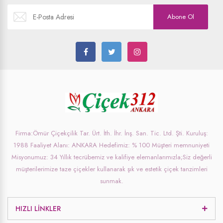
Abone Ol
Firma:Ömür Çiçekçilik Tar. Ürt. İth. İhr. İnş. San. Tic. Ltd. Şti. Kuruluş:
1988 Faaliyet Alanı: ANKARA Hedefimiz: % 100 Müşteri memnuniyeti
Misyonumuz: 34 Yıllık tecrübemiz ve kalifiye elemanlarımızla;Siz değerli
müşterilerimize taze çiçekler kullanarak şık ve estetik çiçek tanzimleri
sunmak.
HIZLI LINKLER