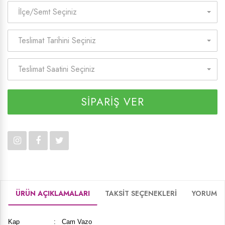
İlçe/Semt Seçiniz
Teslimat Tarihini Seçiniz
Teslimat Saatini Seçiniz
SİPARİŞ VER
ÜRÜN AÇIKLAMALARI
TAKSİT SEÇENEKLERİ
YORUMLA
Kap : Cam Vazo