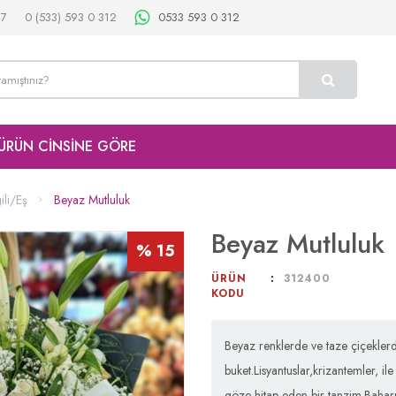
47
0 (533) 593 0 312
0533 593 0 312
ÜRÜN CİNSİNE GÖRE
ili/Eş
Beyaz Mutluluk
Beyaz Mutluluk
% 15
ÜRÜN
312400
KODU
Beyaz renklerde ve taze çiçekler
buket.Lisyantuslar,krizantemler, il
göze hitap eden bir tanzim.Baharın 