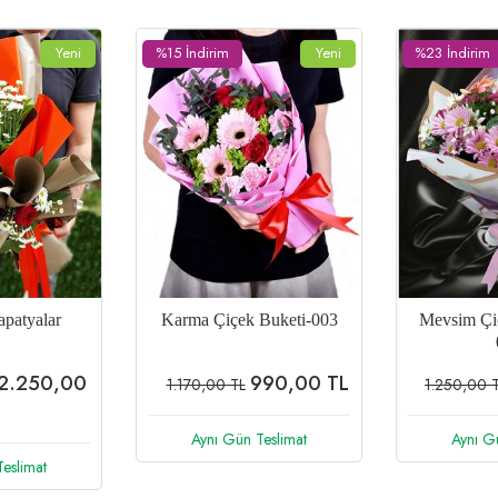
Yeni
%23 İndirim
Yeni
%15 İndirim
Buketi-003
Mevsim Çiçekleri Buketi-
Sevgi
005
990,00 TL
960,00 TL
1.250,00 TL
2.050,00
eslimat
Aynı Gün Teslimat
Aynı G