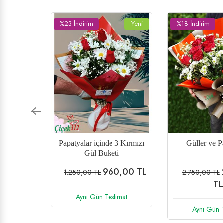
Yeni
%18 İndirim
Yeni
%15 İndirim
3 Kırmızı
Güller ve Papatyalar
Karma Çiçek 
i
0,00 TL
2.250,00
2.750,00 TL
1.170,00 TL
TL
imat
Aynı Gün T
Aynı Gün Teslimat