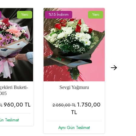
Yeni
%26 İndirim
Yeni
 Yağmuru
Mevsim Çiçekleri Buketi
1.750,00
960,00
 TL
1.300,00 TL
TL
TL
ün Teslimat
Aynı Gün Teslimat