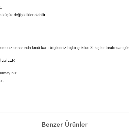
z.
üçük değişiklikler olabilir.
meniz esnasında kredi kartı bilgileriniz hiçbir şekilde 3. kişiler tarafından g
BİLGİLER
durmayınız.
iz.
Benzer Ürünler