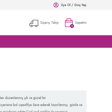
Üye Ol / Giriş Yap
Sipariş Takip
Sepetim
0
Vermiş olduğunuz siparişi aşağıdaki kısa formu doldurarak takip edebilirsiniz.
Alışveriş Sepeti
Sepetinizde ürün bulunmamaktadır.
den düzenlenmiş şık ve güzel bir
e içerisine bol cipsofilya ilave ederek hazırlanmış gönle ve
müjdecisi adeta.Cıvıl cıvıl renkler ile sevginizi