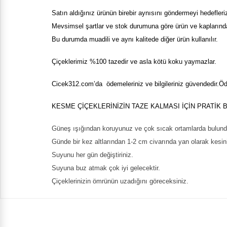
Satın aldığınız ürünün birebir aynısını göndermeyi hedefleri
Mevsimsel şartlar ve stok durumuna göre ürün ve kaplarında k
Bu durumda muadili ve aynı kalitede diğer ürün kullanılır.
Çiçeklerimiz %100 tazedir ve asla kötü koku yaymazlar.
Cicek
312
.com’da ödemeleriniz ve bilgileriniz güvendedir.Öde
KESME ÇİÇEKLERİNİZİN TAZE KALMASI İÇİN PRATİK 
Güneş ışığından koruyunuz ve çok sıcak ortamlarda bulun
Günde bir kez altlarından 1-2 cm civarında yan olarak kesin
Suyunu her gün değiştiriniz.
Suyuna buz atmak çok iyi gelecektir.
Çiçeklerinizin ömrünün uzadığını göreceksiniz.