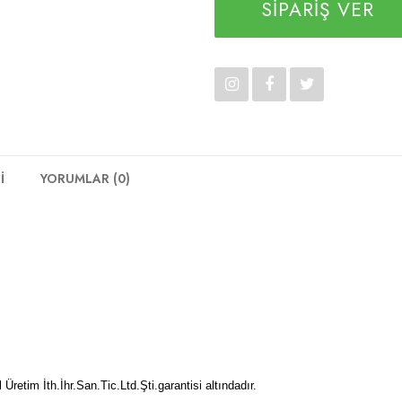
SİPARİŞ VER
İ
YORUMLAR (0)
Üretim İth.İhr.San.Tic.Ltd.Şti.
garantisi altındadır.