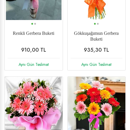
Vip
Karanfil
Cipsofilya(Şans Çiçeği)
Saksı Çiçekleri
Renkli Gerbera Buketi
Gökkuşağımsın Gerbera
Buketi
Ay Çiçeği
910,00 TL
935,30 TL
Bonsai
Aynı Gün Teslimat
Aynı Gün Teslimat
Gelin Buketi
%24 İndirim
Yeni
%23 İndirim
Yeni
Düğün Çiçekleri
Cenaze Çelenkleri
Ferforje